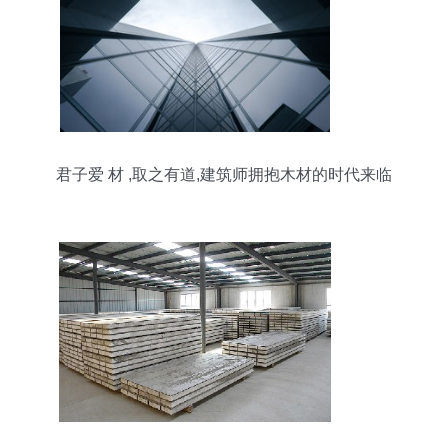
君子爱 材 ,取之有道,建筑师拥抱木材的时代来临