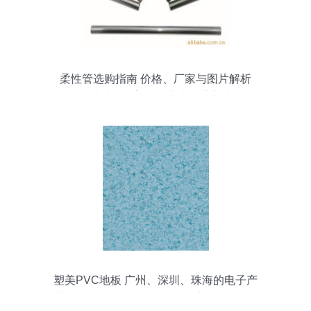
柔性管选购指南 价格、厂家与图片解析
——以沙埠全美五金交电经营部为例
塑美PVC地板 广州、深圳、珠海的电子产
业新色“垫”基——天鸽-1641系列全景解析