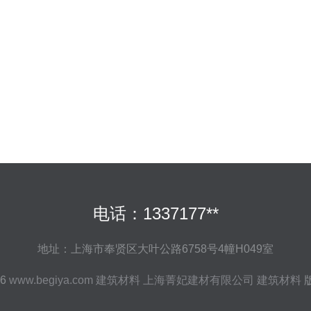
电话：1337177**
地址：上海市奉贤区大叶公路6758号4幢H049室
26
www.begiya.com
建筑材料
上海菁妃建材有限公司
建筑材料