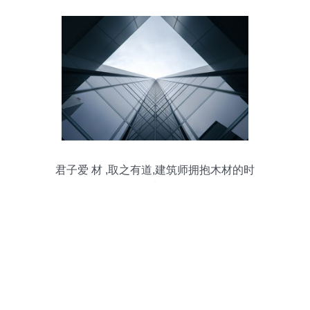
君子爱 材 ,取之有道,建筑师拥抱木材的时
代来临